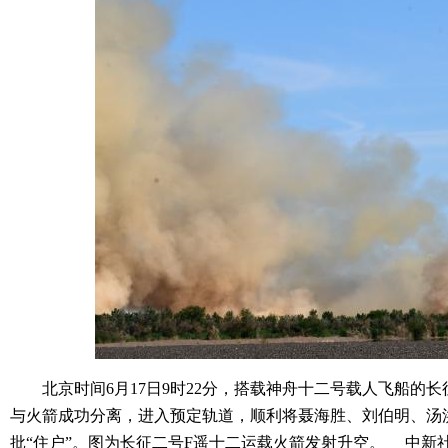
北京时间6月17日9时22分，搭载神舟十二号载人飞船的长
与火箭成功分离，进入预定轨道，顺利将聂海胜、刘伯明、汤
批“住户”。图为长征二号F遥十二运载火箭发射升空。 中新社