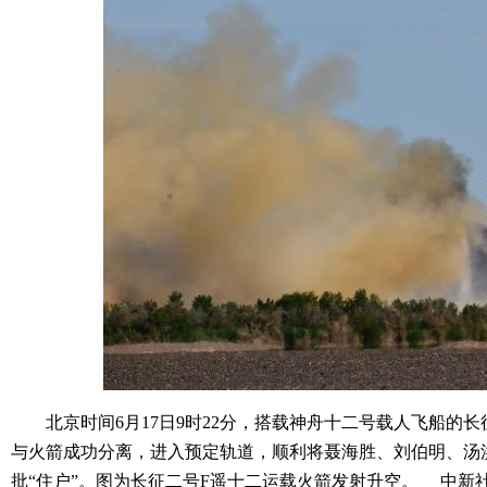
北京时间6月17日9时22分，搭载神舟十二号载人飞船的长
与火箭成功分离，进入预定轨道，顺利将聂海胜、刘伯明、汤
批“住户”。图为长征二号F遥十二运载火箭发射升空。 中新社