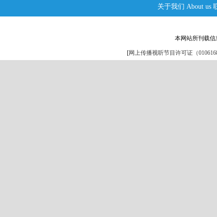
关于我们
About us
本网站所刊载信
[
网上传播视听节目许可证（0106168