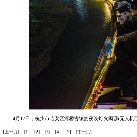
4月17日，杭州市临安区河桥古镇的夜晚灯火阑珊(无人机照片
[1]
[2]
[3]
[4]
[5]
[上一页]
[下一页]