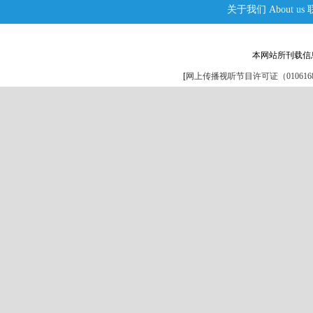
关于我们
About us
本网站所刊载信
[
网上传播视听节目许可证（0106168