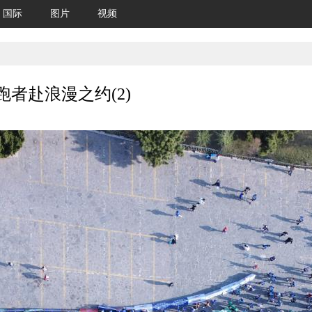
国际
图片
视频
跑者赴浪漫之约(2)