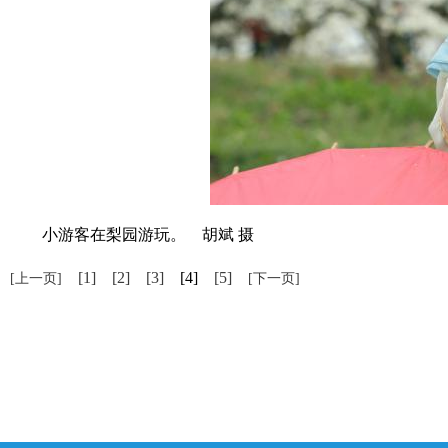
小游客在梨园游玩。 胡斌 摄
[1]
[2]
[3]
[4]
[5]
[上一页]
[下一页]