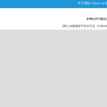
关于我们
About us
本网站所刊载信
[
网上传播视听节目许可证（0106168