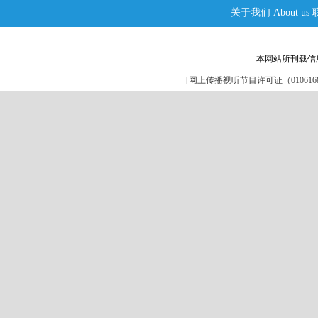
关于我们
About us
本网站所刊载信
[
网上传播视听节目许可证（0106168