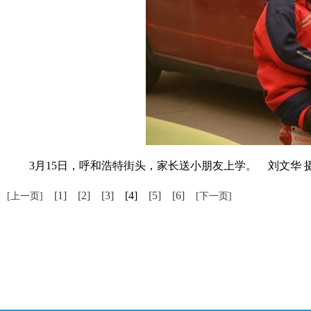
3月15日，呼和浩特街头，家长送小朋友上学。 刘文华 
[1]
[2]
[3]
[4]
[5]
[6]
[上一页]
[下一页]