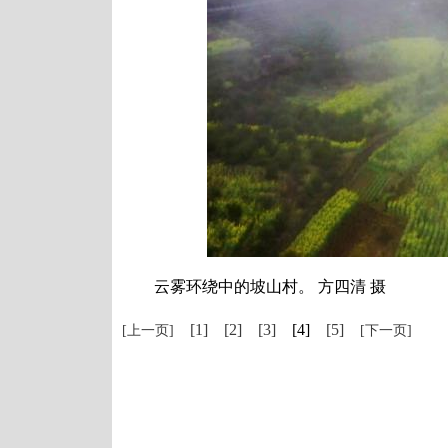
云雾环绕中的坡山村。 方四清 摄
[1]
[2]
[3]
[4]
[5]
[上一页]
[下一页]