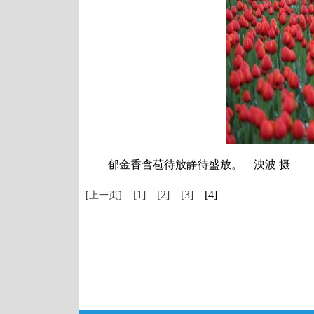
郁金香含苞待放静待盛放。 泱波 摄
[1]
[2]
[3]
[4]
[上一页]