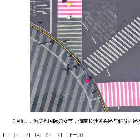
3月8日，为庆祝国际妇女节，湖南长沙黄兴路与解放西路交
[1]
[2]
[3]
[4]
[5]
[6]
[下一页]