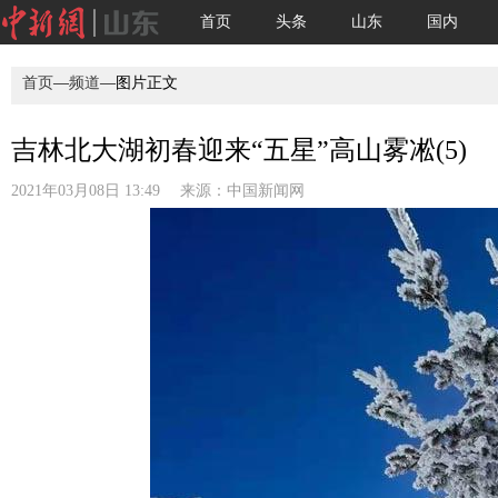
首页
头条
山东
国内
首页
—
频道
—图片正文
吉林北大湖初春迎来“五星”高山雾凇(5)
2021年03月08日 13:49 来源：
中国新闻网