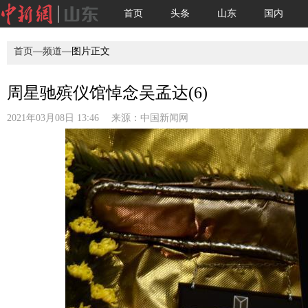
首页
头条
山东
国内
首页
—
频道
—图片正文
周星驰殡仪馆悼念吴孟达(6)
2021年03月08日 13:46 来源：
中国新闻网