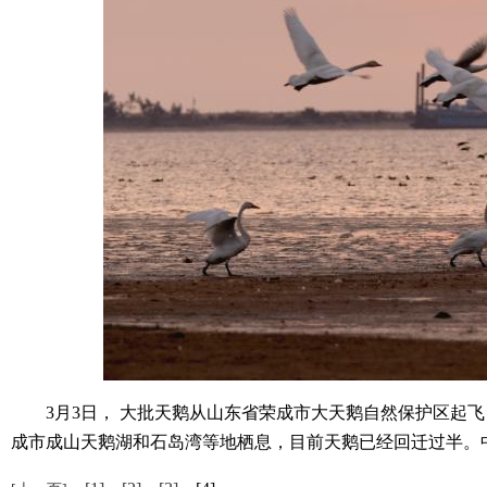
3月3日， 大批天鹅从山东省荣成市大天鹅自然保护区起飞
成市成山天鹅湖和石岛湾等地栖息，目前天鹅已经回迁过半。中新社发