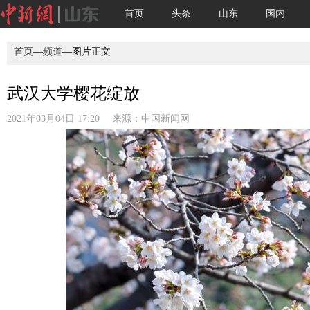
首页
头条
山东
国内
首页
—
频道
—图片正文
武汉大学樱花绽放
2021年03月04日 17:20 来源：
中国新闻网