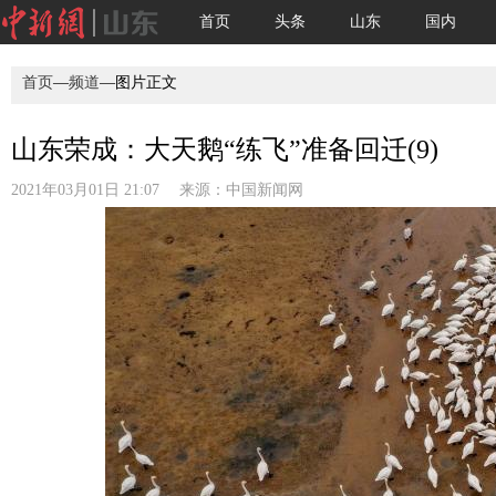
首页
头条
山东
国内
首页
—
频道
—图片正文
山东荣成：大天鹅“练飞”准备回迁(9)
2021年03月01日 21:07 来源：
中国新闻网