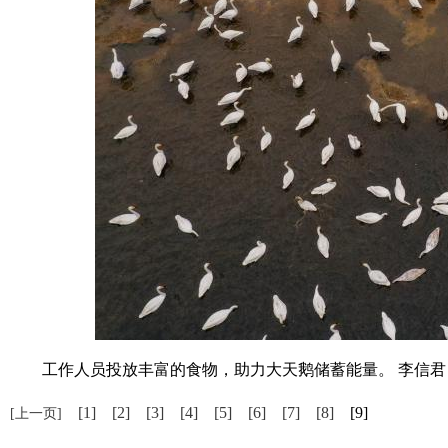
工作人员投放丰富的食物，助力大天鹅储蓄能量。 李信君
[1]
[2]
[3]
[4]
[5]
[6]
[7]
[8]
[9]
[上一页]