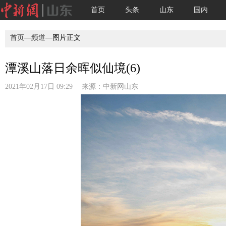
首页
头条
山东
国内
首页
—
频道
—图片正文
潭溪山落日余晖似仙境(6)
2021年02月17日 09:29 来源：
中新网山东