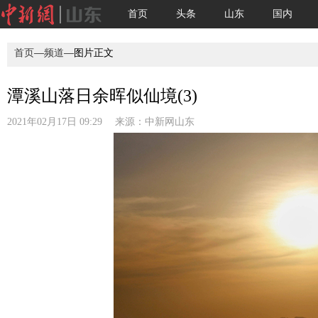
首页
头条
山东
国内
首页
—
频道
—图片正文
潭溪山落日余晖似仙境(3)
2021年02月17日 09:29 来源：
中新网山东