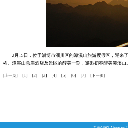
2月15日，位于淄博市淄川区的潭溪山旅游度假区，迎来了
桥、潭溪山悬崖酒店及景区的醉美一刻，邂逅初春醉美潭溪山
[1]
[2]
[3]
[4]
[5]
[6]
[7]
[上一页]
[下一页]
关于我们
About us