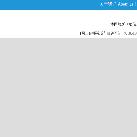
关于我们
About us
本网站所刊载信
[
网上传播视听节目许可证（0106168