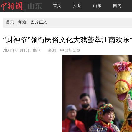
首页
头条
山东
国内
首页
—
频道
—图片正文
“财神爷”领衔民俗文化大戏荟萃江南欢乐“闹
2021年02月17日 09:25 来源：
中国新闻网