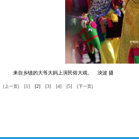
来自乡镇的大爷大妈上演民俗大戏。 泱波 摄
[1]
[2]
[3]
[4]
[5]
[上一页]
[下一页]