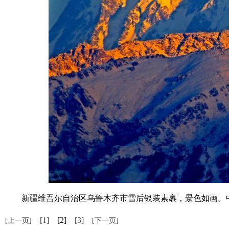
新疆维吾尔自治区乌鲁木齐市雪后银装素裹，景色如画。中新社
[1]
[2]
[3]
[上一页]
[下一页]