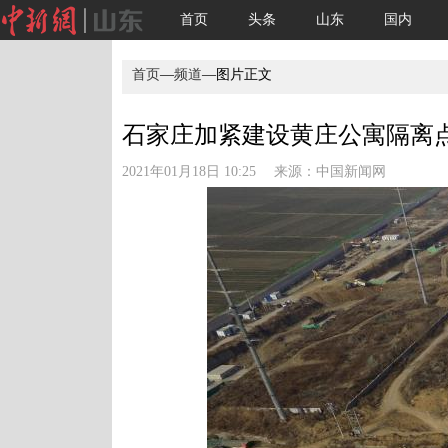
首页
头条
山东
国内
首页
—
频道
—图片正文
石家庄加紧建设黄庄公寓隔离点(
2021年01月18日 10:25 来源：
中国新闻网