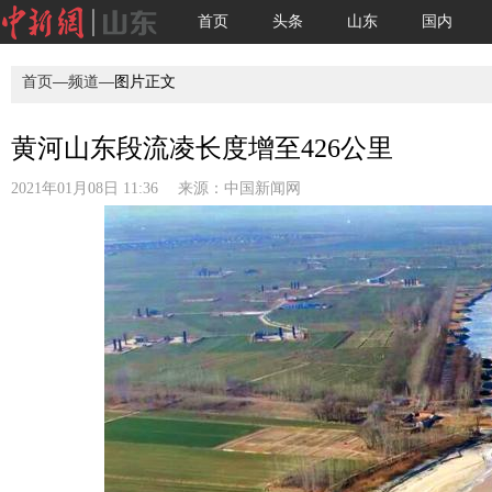
首页
头条
山东
国内
首页
—
频道
—图片正文
黄河山东段流凌长度增至426公里
2021年01月08日 11:36 来源：
中国新闻网